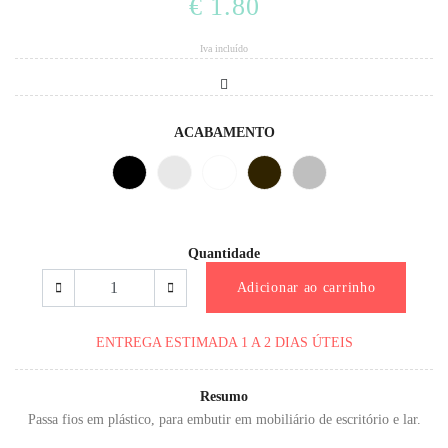
€ 1.80
Iva incluído
ACABAMENTO
CINZA
RAL
PRETO
CROMADO
BRANCO
CASTANHO
9006
Quantidade
Adicionar ao carrinho
ENTREGA ESTIMADA 1 A 2 DIAS ÚTEIS
Resumo
Passa fios em plástico, para embutir em
mobiliário de escritório e lar.