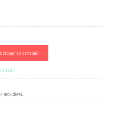
icionar ao carrinho
S ÚTEIS
ço inoxidável.