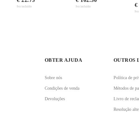
€ 22.75
€ 102.50
€
Iva incluído
Iva incluído
Iva
OBTER AJUDA
OUTROS 
Sobre nós
Política de pr
Condições de venda
Métodos de p
Devoluções
Livro de recl
Resolução alter