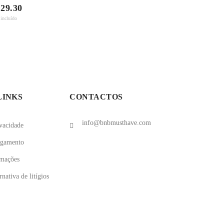
 29.30
 incluído
LINKS
CONTACTOS
info@bnbmusthave.com
ivacidade
agamento
amações
nativa de litígios