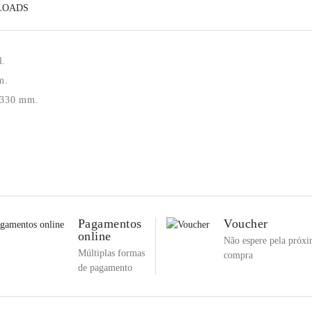
LOADS
l.
m.
a 330 mm.
Pagamentos
Voucher
online
Não espere pela próx
Múltiplas formas
compra
de pagamento