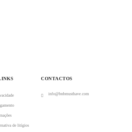
LINKS
CONTACTOS
info@bnbmusthave.com
ivacidade
agamento
amações
nativa de litígios