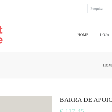
HOME
LOJA
HOM
BARRA DE APOI
€ 117.45