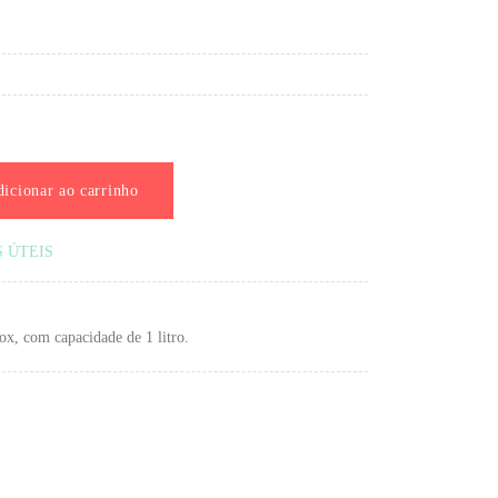
icionar ao carrinho
S ÚTEIS
ox, com capacidade de 1 litro.