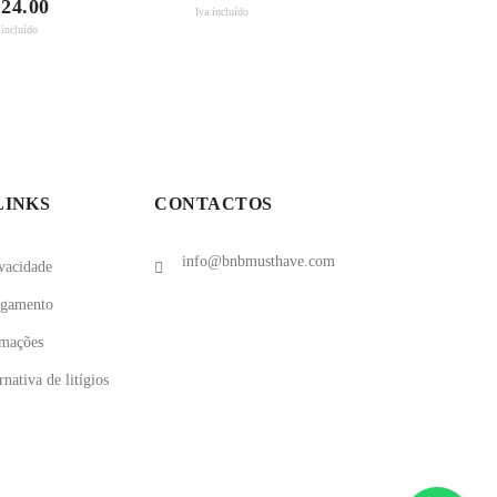
 24.00
Iva incluído
 incluído
LINKS
CONTACTOS
info@bnbmusthave.com
ivacidade
agamento
amações
nativa de litígios