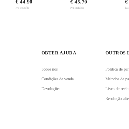
€ 44.90
€ 45.70
€
Iva incluído
Iva incluído
Iva
OBTER AJUDA
OUTROS 
Sobre nós
Política de pr
Condições de venda
Métodos de p
Devoluções
Livro de recl
Resolução alter